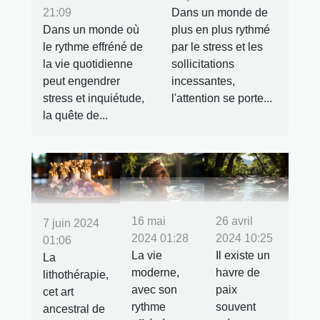
21:09
Dans un monde de
Dans un monde où
plus en plus rythmé
le rythme effréné de
par le stress et les
la vie quotidienne
sollicitations
peut engendrer
incessantes,
stress et inquiétude,
l'attention se porte...
la quête de...
16 mai
26 avril
7 juin 2024
2024 01:28
2024 10:25
01:06
La vie
Il existe un
La
moderne,
havre de
lithothérapie,
avec son
paix
cet art
rythme
souvent
ancestral de