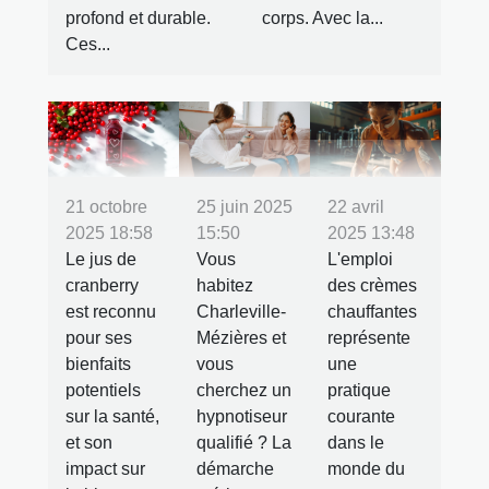
profond et durable.
corps. Avec la...
Ces...
21 octobre
25 juin 2025
22 avril
2025 18:58
15:50
2025 13:48
Le jus de
Vous
L'emploi
cranberry
habitez
des crèmes
est reconnu
Charleville-
chauffantes
pour ses
Mézières et
représente
bienfaits
vous
une
potentiels
cherchez un
pratique
sur la santé,
hypnotiseur
courante
et son
qualifié ? La
dans le
impact sur
démarche
monde du