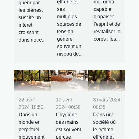
effréné et
méconnu,
guérir par
ses
capable
les pierres,
multiples
d'apaiser
suscite un
sources de
l'esprit et de
intérêt
tension,
revitaliser le
croissant
génère
corps : les...
dans notre...
souvent un
niveau de...
3 mars 2024
22 avril
10 avril
00:38
2024 18:50
2024 00:38
Dans une
Dans un
L'hygiène
société où
monde en
des mains
le rythme
perpétuel
est souvent
effréné et
mouvement,
perçue