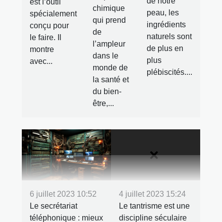
de notre
est l’outil
chimique
peau, les
spécialement
qui prend
ingrédients
conçu pour
de
naturels sont
le faire. Il
l’ampleur
de plus en
montre
dans le
plus
avec...
monde de
plébiscités....
la santé et
du bien-
être,...
6 juillet 2023 10:52
4 juillet 2023 15:24
Le secrétariat
Le tantrisme est une
téléphonique : mieux
discipline séculaire