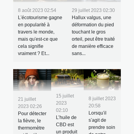
8 août 2023 02:54
29 juillet 2023 02:30
L'écotourisme gagne
Hallux valgus, une
en popularité à
déformation du pied
travers le monde,
touchant le gros
mais qu'est-ce que
orteil, peut être traité
cela signifie
de manière efficace
vraiment ? Et...
sans...
15 juillet
8 juillet 2023
21 juillet
2023
20:58
2023 02:26
02:10
Lorsqu'il
Pour détecter
L’huile de
s'agit de
la fièvre, le
CBD est
prendre soin
thermomètre
un produit