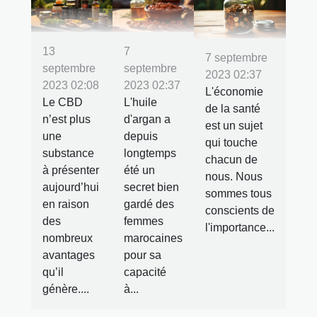
13
7
7 septembre
septembre
septembre
2023 02:37
2023 02:08
2023 02:37
L'économie
Le CBD
L'huile
de la santé
n’est plus
d'argan a
est un sujet
une
depuis
qui touche
substance
longtemps
chacun de
à présenter
été un
nous. Nous
aujourd’hui
secret bien
sommes tous
en raison
gardé des
conscients de
des
femmes
l'importance...
nombreux
marocaines
avantages
pour sa
qu’il
capacité
génère....
à...