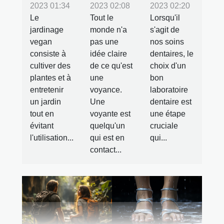
2023 01:34
2023 02:08
2023 02:20
Le
Tout le
Lorsqu'il
jardinage
monde n'a
s'agit de
vegan
pas une
nos soins
consiste à
idée claire
dentaires, le
cultiver des
de ce qu'est
choix d'un
plantes et à
une
bon
entretenir
voyance.
laboratoire
un jardin
Une
dentaire est
tout en
voyante est
une étape
évitant
quelqu'un
cruciale
l'utilisation...
qui est en
qui...
contact...