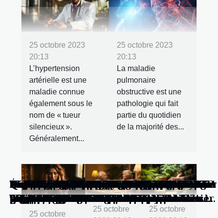
25 octobre 2023
25 octobre 2023
20:13
20:13
L’hypertension
La maladie
artérielle est une
pulmonaire
maladie connue
obstructive est une
également sous le
pathologie qui fait
nom de « tueur
partie du quotidien
silencieux ».
de la majorité des...
Généralement...
Comment l'intelligence artificielle
Comment choisir un lait de suite bio et
Comment les couches réutilisables
Exploration des mythes autour de la
Comment choisir le meilleur service
Capotes de verre anti-drogue : la
Guide complet pour choisir votre
Comment les monte-escaliers améliorent
Les étapes clés pour réussir un bilan de
Exploration des avantages du MMA et du
Les cosmétiques bio : pourquoi faire le
Se mettre à l’abri du cancer : que faut-il
Le ronflement, que faire pour l’éviter ?
Arrêter de fumer : quelles sont les
La hausse de la pression artérielle : que
La pathologie pulmonaire obstructive :
Qu’est-ce qu’il faut pendant une
Comment choisir sa maison de retraite ?
Le traitement des maladies de peau
The beauty & the geek : Tout que vous
Comprendre les différentes procédures
Impacts économiques de la récupération
Comment l'ostéopathie contribue à
Comment profiter au maximum de vos
Comprendre les différentes utilisations
Comparatif des dispositifs médicaux
Pourquoi s’acquérir du CBD en ligne ?
L'importance de l'huile d'argan dans
Économie de la santé : Comment réduire
Avantages environnementaux d'un
Impact de la technologie sur l'artisanat
Comment faire du jardinage vegan ?
Qu'est-ce qu'une voyance et quand
Comment choisir le bon laboratoire
L’écotourisme : un concept pour voyager
Hallux valgus : comment le traiter
Quels moyens sans thermomètre pour
Quels sont les effets et les bienfaits
Quels sont les meilleurs ingrédients
Secrétariat téléphonique
Sexe tantrique : voici quelques exercices
Santé : quelques conseils pour bien
Combien de fois allaiter son bébé par
Quels sont les avantages de
Guide pratique pour sélectionner le bon
Comment renforcer la confiance en soi
Quels sont les avantages du super seven
Pourquoi consulter un audioprothésiste
Horoscope : 3 raisons de le consulter au
Comment prendre soins de vos dents ?
transforme-t-elle les carrières dans le
local pour votre enfant ?
favorisent-elles un développement
pleine lune et de l'insomnie
professionnel en ligne ?
protection invisible qui sauve des vies
cigarette électronique idéale
l'autonomie des seniors
compétences
grappling pour la forme physique
choix ?
faire ?
étapes à suivre ?
faire pour l’abaisser ?
que faut-il en savoir ?
migraine ?
avec le CBD
devez savoir pour votre bien être
de chirurgie esthétique disponibles en
musculaire sur le marché du fitness
l'économie locale à La Rochelle
vacances avec Sun Location
des bas de contention selon les
contre l'apnée du sommeil disponibles
l'industrie cosmétique
vos dépenses de santé sans
régime végétalien
lunetier : le cas de Tours
pouvez-vous vraiment vous y fier ?
dentaire : un guide complet
de manière responsable
efficacement sans devoir se rendre à
détecter la Fièvre ?
prouvés du CBD ?
naturels pour les soins de la peau ?
et recommandations utiles pour s’initier
profiter de la Brulafine
jour ?
l'accompagnement professionnel dans la
e-liquide : conseils et astuces
grâce à la lecture ?
cacoxénite ?
?
quotidien
25 octobre
25 octobre
secteur de la santé ?
durable ?
Tunisie
problèmes de santé
sur le marché international
compromettre votre bien-être ?
l’hôpital ?
perte de poids ?
25 octobre