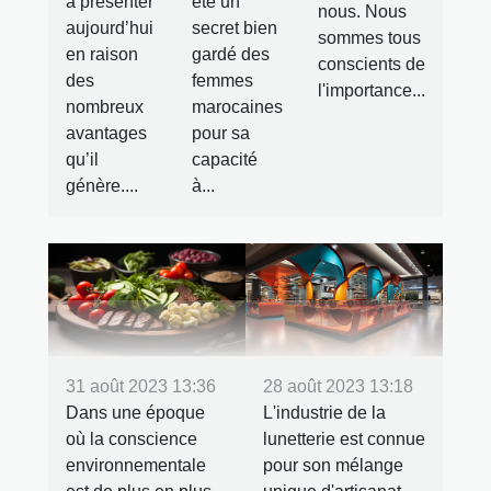
à présenter
été un
nous. Nous
aujourd’hui
secret bien
sommes tous
en raison
gardé des
conscients de
des
femmes
l'importance...
nombreux
marocaines
avantages
pour sa
qu’il
capacité
génère....
à...
31 août 2023 13:36
28 août 2023 13:18
Dans une époque
L'industrie de la
où la conscience
lunetterie est connue
environnementale
pour son mélange