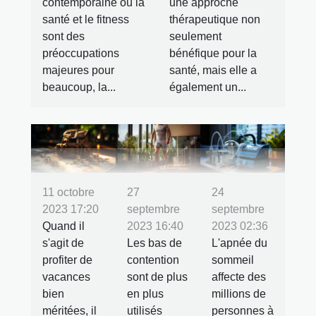
contemporaine où la
une approche
santé et le fitness
thérapeutique non
sont des
seulement
préoccupations
bénéfique pour la
majeures pour
santé, mais elle a
beaucoup, la...
également un...
11 octobre
27
24
2023 17:20
septembre
septembre
Quand il
2023 16:40
2023 02:36
s'agit de
Les bas de
L'apnée du
profiter de
contention
sommeil
vacances
sont de plus
affecte des
bien
en plus
millions de
méritées, il
utilisés
personnes à